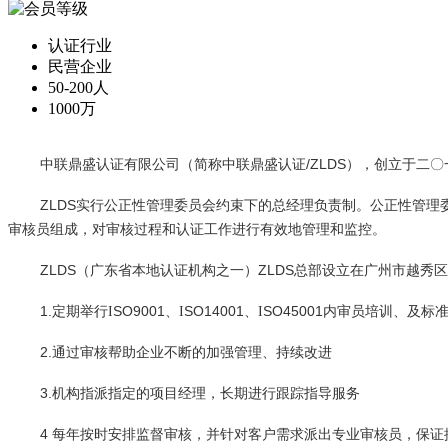
认证行业
民营企业
50-200人
1000万
/ZLDS
中联鼎盛认证有限公司（简称中联鼎盛认证
），创立于二〇
ZLDS
实行公正性管理委员会约束下的总经理负责制。公正性管理
审核员组成，对审核过程和认证工作进行有效地管理和监控。
ZLDS
ZLDS
（
广东省本地
认证机构之一）
总部
设立在
广州
市越秀区
1.
SO9001
SO14001
SO45001
定期
举行
I
、
I
、
I
内审员
培训
、及标
2.
通过审核帮助企业不断的加强管理、持续改进
3.
机构指派指定的项目经理，长期进行跟踪指导服务
4
每年
按时
安排监督审核，
并
针对客户需求派出
专业
审核员，保证