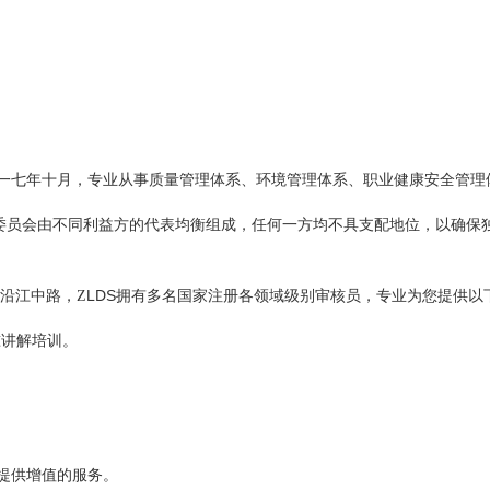
一七年十月，专业从事质量管理体系、环境管理体系、职业健康安全管理
委员会由不同利益方的代表均衡组成，任何一方均不具支配地位，以确保
LDS
沿江中路，
Z
拥有多名国家注册各领域级别审核员，
专业为您
提供
以
准讲解培训。
提供增值的服务。