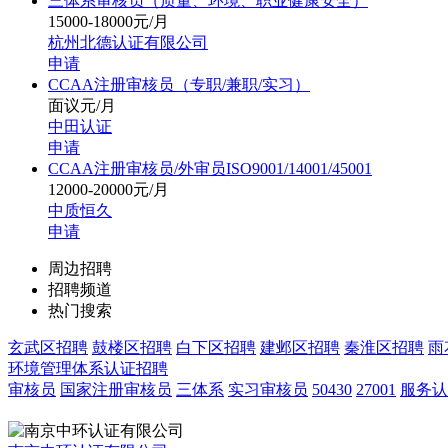
三体系审核员（质量、环境、职业健康安全）
15000-18000元/月
杭州北德认证有限公司
申请
CCAA注册审核员（专职/兼职/实习）
面议元/月
中田认证
申请
CCAA注册审核员/外审员ISO9001/14001/45001
12000-20000元/月
中质恒久
申请
周边招聘
招聘频道
热门搜索
玄武区招聘
鼓楼区招聘
白下区招聘
建邺区招聘
秦淮区招聘
雨
环境管理体系认证招聘
审核员
国家注册审核员
三体系
实习审核员
50430
27001
服务认