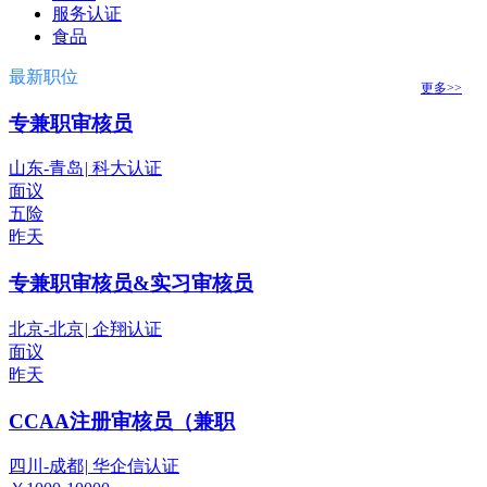
服务认证
食品
最新职位
更多>>
专兼职审核员
山东-青岛
|
科大认证
面议
五险
昨天
专兼职审核员&实习审核员
北京-北京
|
企翔认证
面议
昨天
CCAA注册审核员（兼职
四川-成都
|
华企信认证