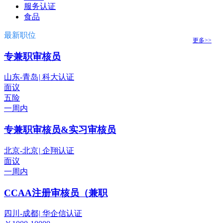
服务认证
食品
最新职位
更多>>
专兼职审核员
山东-青岛
|
科大认证
面议
五险
一周内
专兼职审核员&实习审核员
北京-北京
|
企翔认证
面议
一周内
CCAA注册审核员（兼职
四川-成都
|
华企信认证