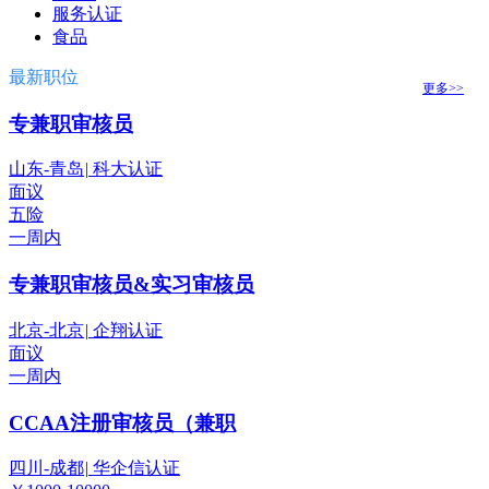
服务认证
食品
最新职位
更多>>
专兼职审核员
山东-青岛
|
科大认证
面议
五险
一周内
专兼职审核员&实习审核员
北京-北京
|
企翔认证
面议
一周内
CCAA注册审核员（兼职
四川-成都
|
华企信认证