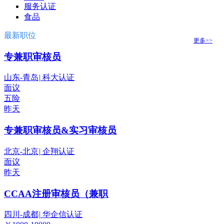
服务认证
食品
最新职位
更多>>
专兼职审核员
山东-青岛
|
科大认证
面议
五险
昨天
专兼职审核员&实习审核员
北京-北京
|
企翔认证
面议
昨天
CCAA注册审核员（兼职
四川-成都
|
华企信认证