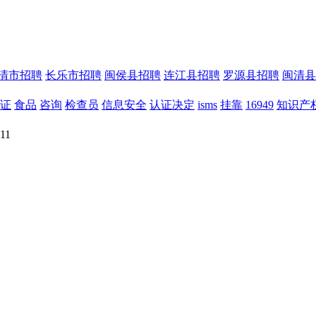
清市招聘
长乐市招聘
闽侯县招聘
连江县招聘
罗源县招聘
闽清县
证
食品
咨询
检查员
信息安全
认证决定
isms
挂靠
16949
知识产
11